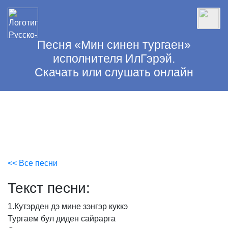
Песня «Мин синен тургаен»
исполнителя ИлГэрэй.
Скачать или слушать онлайн
<< Все песни
Текст песни:
1.Кутэрден
дэ
мине
зэнгэр
куккэ
Тургаем
бул
диден
сайрарга