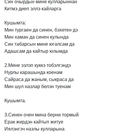
Син
очырдын
мине
кулларыннан
Китмэ
диеп
эллэ
кайларга
Кушымта:
Мин
тургаен
да
синен,
бэхетен
дэ
Мин
хаман
да
синен
кулында
Син
табарсын
мине
югалсам
да
Адашсам
да
кайтыр
юлымда
2.Мине
эзлэп
куккэ
тобэлгэндэ
Нурлы
карашында
коенам
Сайраса
да
жаным,
сыкраса
да
Мин
шул
назлар
белэн
туенам
Кушымта.
3.Синен
очен
мина
берни
тормый
Ерак
жирдэн
кайтып
житуе
Иялэнгэч
назлы
кулларына