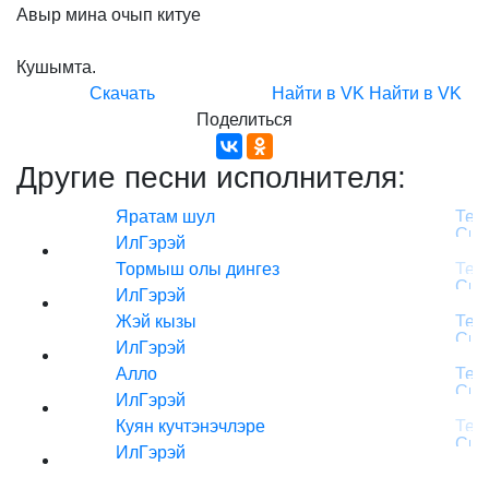
Авыр
мина
очып
китуе
Кушымта.
Скачать
Найти в VK
Найти в VK
Поделиться
Другие песни исполнителя:
Яратам шул
ИлГэрэй
Тормыш олы дингез
ИлГэрэй
Жэй кызы
ИлГэрэй
Алло
ИлГэрэй
Куян кучтэнэчлэре
ИлГэрэй