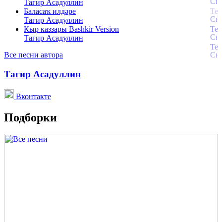
Тагир Асадуллин
Баласаҡ илдәре
Тагир Асадуллин
Кыр каззары Bashkir Version
Тагир Асадуллин
Все песни автора
Тагир Асадуллин
Вконтакте
Подборки