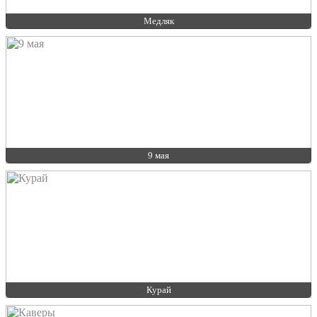
Медляк
9 мая
Курай