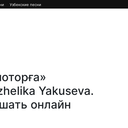
ни
Узбекские песни
ноторға»
helika Yakuseva.
ушать онлайн