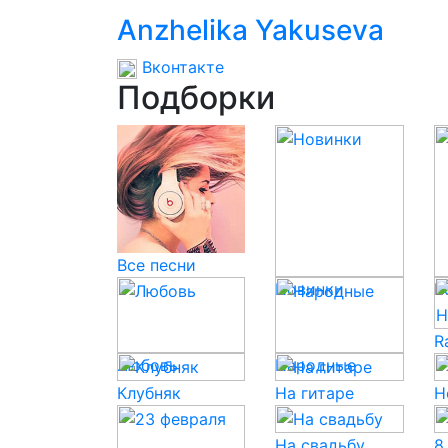
Anzhelika Yakuseva
Вконтакте
Подборки
Все песни
Новинки
P
R
Любовь
Народные
Клубняк
На гитаре
Н
На свадьбу
8