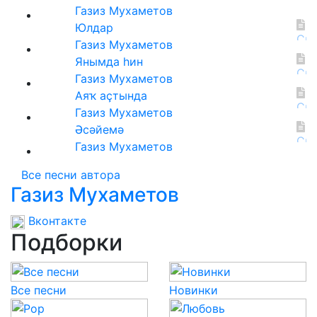
Газиз Мухаметов
Юлдар
Газиз Мухаметов
Янымда һин
Газиз Мухаметов
Аяҡ аҫтында
Газиз Мухаметов
Әсәйемә
Газиз Мухаметов
Все песни автора
Газиз Мухаметов
Вконтакте
Подборки
Все песни
Новинки