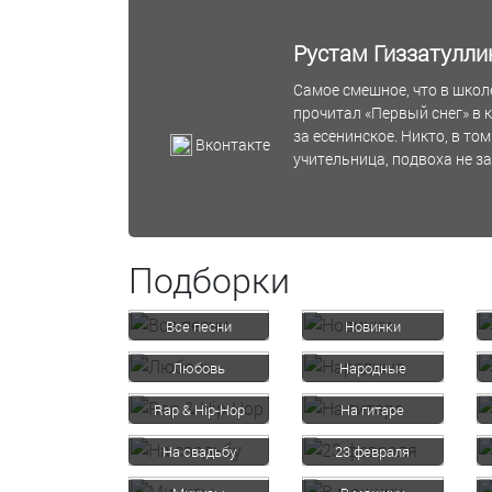
Рустам Гиззатулли
Самое смешное, что в школе
прочитал «Первый снег» в 
за есенинское. Никто, в том
Вконтакте
учительница, подвоха не з
Подборки
Все песни
Новинки
Любовь
Народные
Rap & Hip-Hop
На гитаре
На свадьбу
23 февраля