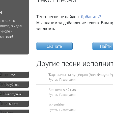
н
Текст песни не найден.
Добавить?
 я как-то
Мы платим за добавление текста. Вам н
классе, выдал
заплатить
 числе и
аметили!
Скачать
Найти 
Другие песни исполнит
Ҡартаямы ни һуң йөрәк (һәм Фәрүәз 
Pop
Рустам Гиззатуллин
Клубняк
Бер кемгә әйтмә
Новогодние
Рустам Гиззатуллин
8 марта
Мохэббэт
Рустам Гиззатуллин