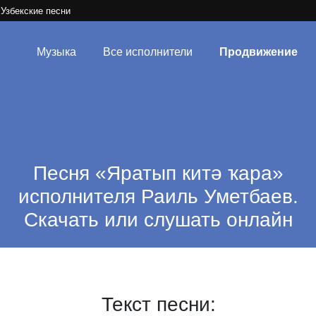
Узбекские песни
Музыка
Все исполнители
Продвижение
Песня «Яратып китә ҡара»
исполнителя Раиль Уметбаев.
Скачать или слушать онлайн
Текст песни: