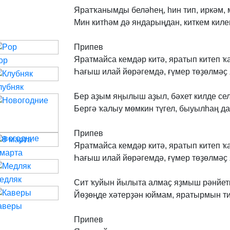
Яратҡанымды
беләhең,
hин
тип,
иркәм,
Мин
китhәм
дә
яндарыңдан,
киткем
киле
Припев
Яратмайса
кемдәр
китә,
яратып
китеп
ҡ
op
Һағыш
илай
йөрәгемдә,
ғүмер
төҙөлмәҫ
лубняк
Бер
аҙым
яңылыш
аҙыл,
бәхет
килде
се
Бергә
ҡалыу
мөмкин
түгел,
быуылhаң
да
Припев
овогодние
Яратмайса
кемдәр
китә,
яратып
китеп
ҡ
 марта
Һағыш
илай
йөрәгемдә,
ғүмер
төҙөлмәҫ
едляк
Сит
ҡуйын
йылыта
алмаҫ
яҙмыш
рәнйет
Йөҙөңде
хәтерҙән
юймам,
яратырмын
т
аверы
Припев