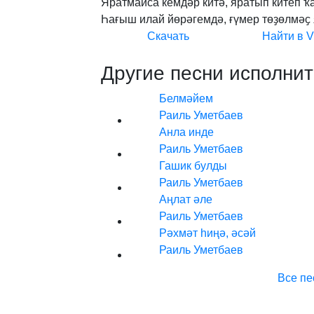
Яратмайса
кемдәр
китә,
яратып
китеп
ҡ
Һағыш
илай
йөрәгемдә,
ғүмер
төҙөлмәҫ
Скачать
Найти в 
Другие песни исполнит
Белмәйем
Раиль Уметбаев
Анла инде
Раиль Уметбаев
Гашик булды
Раиль Уметбаев
Аңлат әле
Раиль Уметбаев
Рәхмәт һиңә, әсәй
Раиль Уметбаев
Все пе