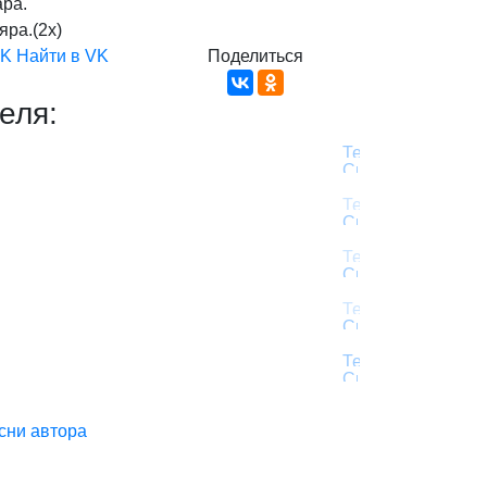
ара.
яра.(2x)
VK
Найти в VK
Поделиться
еля:
сни автора