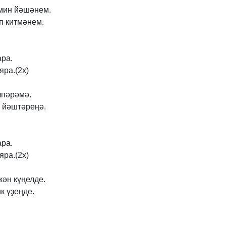
мин
йәшәнем.
п
китмәнем.
ара.
яра.(2x)
лпәрәмә.
йәштәреңә.
ара.
яра.(2x)
кән
күңелде.
ик
үҙеңде.