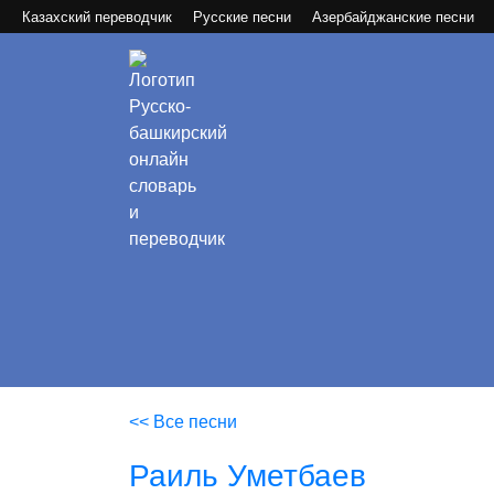
Казахский переводчик
Русские песни
Азербайджанские песни
<< Все песни
Раиль Уметбаев