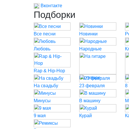
Вконтакте
Подборки
Все песни
Новинки
P
Любовь
Народные
К
Rap & Hip-Hop
На гитаре
Н
На свадьбу
23 февраля
8
Минусы
В машину
М
9 мая
Курай
К