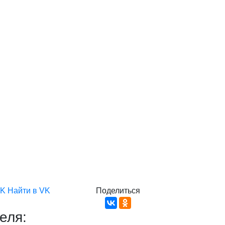
VK
Найти в VK
Поделиться
еля: