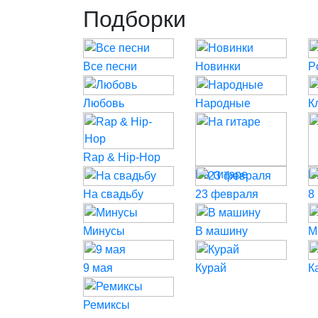
Подборки
Все песни
Новинки
P
Любовь
Народные
К
Rap & Hip-Hop
На гитаре
Н
На свадьбу
23 февраля
8
Минусы
В машину
М
9 мая
Курай
К
Ремиксы