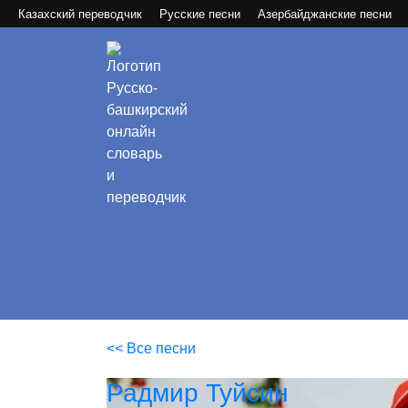
Казахский переводчик
Русские песни
Азербайджанские песни
<< Все песни
Радмир Туйсин