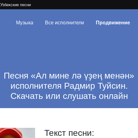
Узбекские песни
Музыка
Все исполнители
Продвижение
Песня «Ал мине лә үҙең менән»
исполнителя Радмир Туйсин.
Скачать или слушать онлайн
Текст песни: