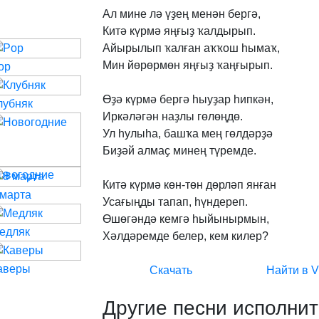
Ал
мине
лә
үҙең
менән
бергә,
Китә
күрмә
яңғыҙ
ҡалдырып.
Айырылып
ҡалған
аҡҡош
һымаҡ,
Мин
йөрөрмөн
яңғыҙ
ҡаңғырып.
op
Өҙә
күрмә
бергә
һыуҙар
һипкән,
лубняк
Иркәләгән
наҙлы
гөлөңдө.
Ул
һулыһа,
башҡа
мең
гөлдәрҙә
Биҙәй
алмаҫ
минең
түремде.
овогодние
Китә
күрмә
көн-төн
дөрләп
янған
 марта
Усағыңды
тапап,
һүндереп.
Өшөгәндә
кемгә
һыйынырмын,
едляк
Хәлдәремде
белер,
кем
килер?
аверы
Скачать
Найти в 
Другие песни исполнит