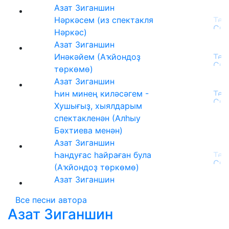
Азат Зиганшин
Нәркәсем (из спектакля
Нәркәс)
Азат Зиганшин
Инәкәйем (Аҡйондоҙ
төркөмө)
Азат Зиганшин
Һин минең киләсәгем -
Хушығыҙ, хыялдарым
спектакленән (Алһыу
Бәхтиева менән)
Азат Зиганшин
Һандуғас һайраған була
(Аҡйондоҙ төркөмө)
Азат Зиганшин
Все песни автора
Азат Зиганшин