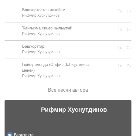
Башҡортостан илкәйем
Рифмир Хуснутдинов
Ҡайғырма сибәр һылыуҡай
Рифмир Хуснутдинов
Башҡорттар
Рифмир Хуснутдинов
Һөйөү илендә (Әлфиә Заһиҙуллина
менән)
Рифмир Хуснутдинов
Все песни автора
Рифмир Хуснутдинов
Вконтакте