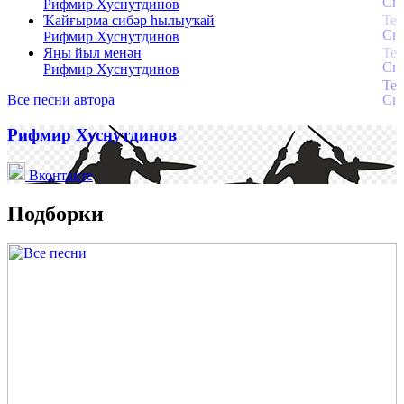
Рифмир Хуснутдинов
Ҡайғырма сибәр һылыуҡай
Рифмир Хуснутдинов
Яңы йыл менән
Рифмир Хуснутдинов
Все песни автора
Рифмир Хуснутдинов
Вконтакте
Подборки