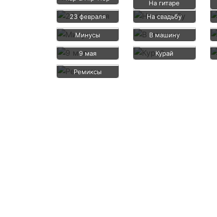
На гитаре
23 февраля
На свадьбу
Минусы
В машину
9 мая
Курай
Ремиксы