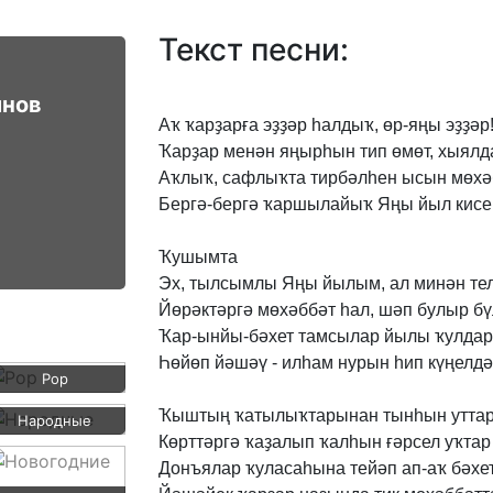
Текст песни:
инов
Аҡ
ҡарҙарға
эҙҙәр
һалдыҡ,
өр-яңы
эҙҙәр
Ҡарҙар
менән
яңырһын
тип
өмөт,
хыялд
Аҡлыҡ,
сафлыҡта
тирбәлһен
ысын
мөхә
Бергә-бергә
ҡаршылайыҡ
Яңы
йыл
кисе
Ҡушымта
Эх,
тылсымлы
Яңы
йылым,
ал
минән
те
Йөрәктәргә
мөхәббәт
һал,
шәп
булыр
бү
Ҡар-ынйы-бәхет
тамсылар
йылы
ҡулдар
Һөйөп
йәшәү
-
илһам
нурын
һип
күңелдә
Pop
Ҡыштың
ҡатылыҡтарынан
тынһын
утта
Народные
Көрттәргә
ҡаҙалып
ҡалһын
ғәрсел
уҡтар
Донъялар
ҡуласаһына
тейәп
ап-аҡ
бәхе