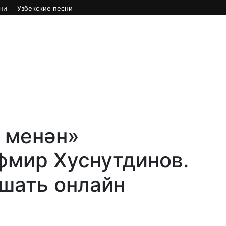
ни
Узбекские песни
 менән»
фмир Хуснутдинов.
ушать онлайн