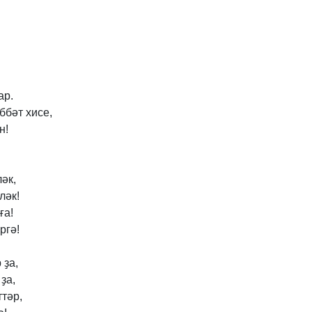
!
ар.
ббәт
хисе,
н!
ләк,
ләк!
ға!
ргә!
р
ҙа,
ҙа,
ттәр,