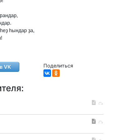
ә!
рандар,
ндар.
һеҙ
һындар
ҙа,
!
Поделиться
в VK
теля: