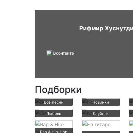
Рифмир Хуснутд
Вконтакте
Подборки
Все песни
Новинки
Любовь
Клубняк
Rap & Hip-Hop