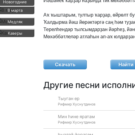
Йәшәйек
ҡарҙар
наҙында
тик
мөхәббәтт
Новогодние
8 марта
Аҡ
ҡыштарым,
тултыр
ҡарҙар,
өйрөлт
бу
Медляк
Ҡалдырма
йәш
йөрәктәргә
саң
һәм
туҙа
Терелһендәр
тылсымдарҙан
йәрһеҙ,
йән
Каверы
Мөхәббәтлеләр
атлаһын
ап-аҡ
юлдарҙан
Скачать
Найти 
Другие песни исполни
Тыуган ер
Рифмир Хуснутдинов
Мин hине яратам
Рифмир Хуснутдинов
hызлай йорагем