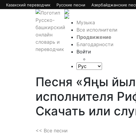
Казахский переводчик
Русские песни
Азербайджанские пес
Музыка
Все исполнители
Продвижение
Благодарности
Войти
Песня «Яңы йыл
исполнителя Ри
Скачать или сл
<< Все песни