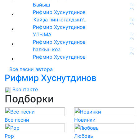
Байыш
Рифмир Хуснутдинов
Ҡайҙа һин юғалдың?..
Рифмир Хуснутдинов
УЛЫМА
Рифмир Хуснутдинов
hалкын коз
Рифмир Хуснутдинов
Все песни автора
Рифмир Хуснутдинов
Вконтакте
Подборки
Все песни
Новинки
Pop
Любовь