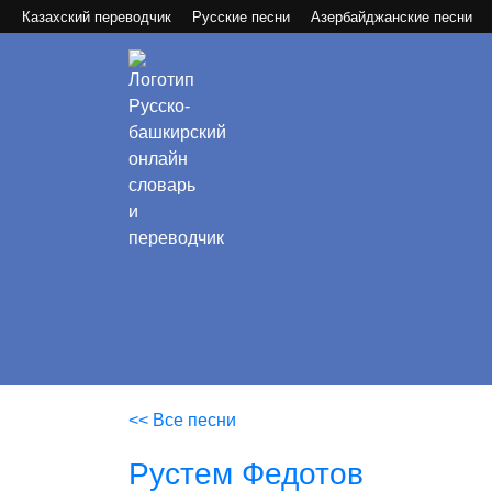
Казахский переводчик
Русские песни
Азербайджанские песни
<< Все песни
Рустем Федотов