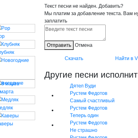
Текст песни не найден.
Добавить?
Мы платим за добавление текста. Вам н
заплатить
op
Отправить
Отмена
лубняк
Скачать
Найти в 
Другие песни исполнит
овогодние
Дятел Вуди
 марта
Рустем Федотов
Самый счастливый
едляк
Рустем Федотов
Теперь один
Рустем Федотов
аверы
Не страшно
Рустем Федотов