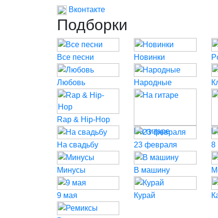
Вконтакте
Подборки
Все песни
Новинки
P
Любовь
Народные
К
Rap & Hip-Hop
На гитаре
Н
На свадьбу
23 февраля
8
Минусы
В машину
М
9 мая
Курай
К