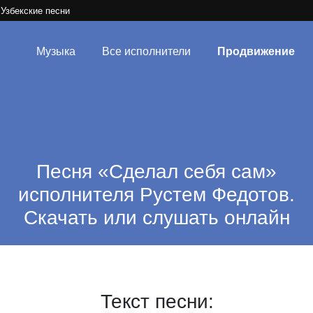
Узбекские песни
Музыка
Все исполнители
Продвижение
Песня «Сделал себя сам»
исполнителя Рустем Федотов.
Скачать или слушать онлайн
Текст песни: