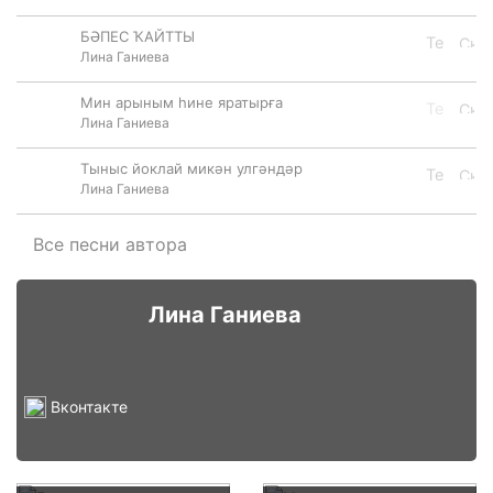
БӘПЕС ҠАЙТТЫ
Лина Ганиева
Мин арыным һине яратырға
Лина Ганиева
Тыныс йоклай микән улгәндәр
Лина Ганиева
Все песни автора
Лина Ганиева
Вконтакте