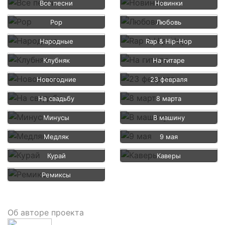
Все песни
Новинки
Pop
Любовь
Народные
Rap & Hip-Hop
Клубняк
На гитаре
Новогодние
23 февраля
На свадьбу
8 марта
Минусы
В машину
Медляк
9 мая
Курай
Каверы
Ремиксы
Об авторе проекта