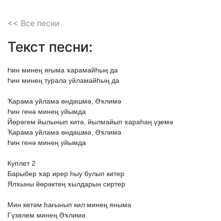
<< Все песни
Текст песни:
Һин
минең
яғыма
ҡарамайһың
да
Һин
минең
турала
уйламайһың
да
Ҡарама
уйлама
өндәшмә,
Әҡлимә
Һин
генә
минең
уйымда
Йөрәгем
йылынып
китә,
йылмайып
ҡараһаң
үҙемә
Ҡарама
уйлама
өндәшмә,
Әҡлимә
Һин
генә
минең
уйымда
Куплет
2
Барыбер
ҡар
ирер
һыу
булып
китер
Ялҡыны
йөрәктең
ҡылдарын
сиртер
Мин
көтәм
һағынып
кил
минең
яныма
Гүзәлем
минең
Әҡлимә.