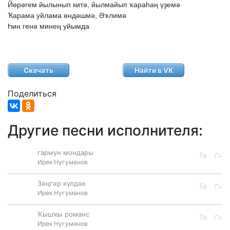
Йөрәгем
йылынып
китә,
йылмайып
ҡараһаң
үҙемә
Ҡарама
уйлама
өндәшмә,
Әҡлимә
Һин
генә
минең
уйымда
Скачать
Найти в VK
Поделиться
Другие песни исполнителя:
гармун мондары
Ирек Нугуманов
Зәңгәр күлдәк
Ирек Нугуманов
Ҡышҡы романс
Ирек Нугуманов