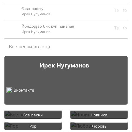
Ғазапланыу
Ирек Нугуманов
Йондоҙҙар бик күп һанаһаң
Ирек Нугуманов
Все песни автора
Ирек Нугуманов
Вконтакте
Все песни
Новинки
Pop
Любовь