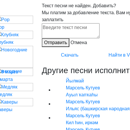
Текст песни не найден.
Добавить?
Мы платим за добавление текста. Вам н
заплатить
op
лубняк
Отправить
Отмена
Скачать
Найти в 
Другие песни исполнит
овогодние
 марта
Йылмай
Марсель Кутуев
едляк
Ауыл ҡапҡаһы
Марсель Кутуев
Ильяс (башкирская народная
аверы
Марсель Кутуев
Кил һин, иркәм
Марсель Кутуев