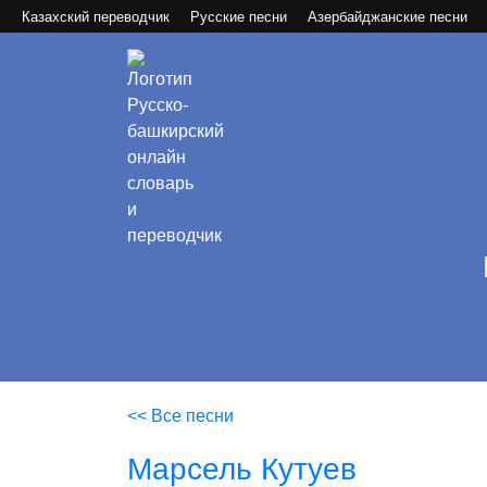
Казахский переводчик
Русские песни
Азербайджанские песни
<< Все песни
Марсель Кутуев