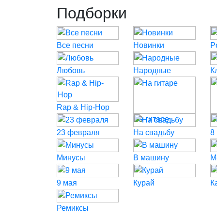
Подборки
Все песни
Новинки
P
Любовь
Народные
К
Rap & Hip-Hop
На гитаре
Н
23 февраля
На свадьбу
8
Минусы
В машину
М
9 мая
Курай
К
Ремиксы