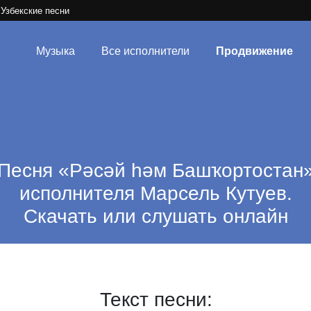
Узбекские песни
Музыка
Все исполнители
Продвижение
Песня «Рәсәй һәм Башҡортостан
исполнителя Марсель Кутуев.
Скачать или слушать онлайн
Текст песни: