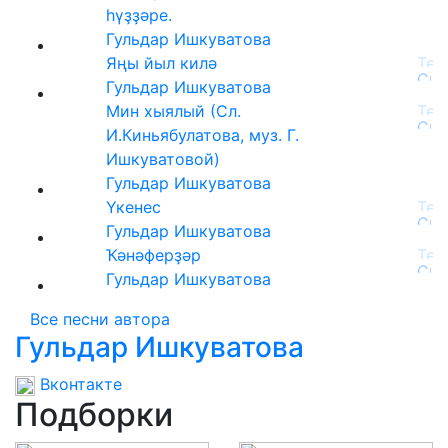
һүҙҙәре.
Гульдар Ишкуватова
Яңы йыл килә
Гульдар Ишкуватова
Мин хыялый (Сл.
И.Киньябулатова, муз. Г.
Ишкуватовой)
Гульдар Ишкуватова
Үкенес
Гульдар Ишкуватова
Ҡәнәферҙәр
Гульдар Ишкуватова
Все песни автора
Гульдар Ишкуватова
Вконтакте
Подборки