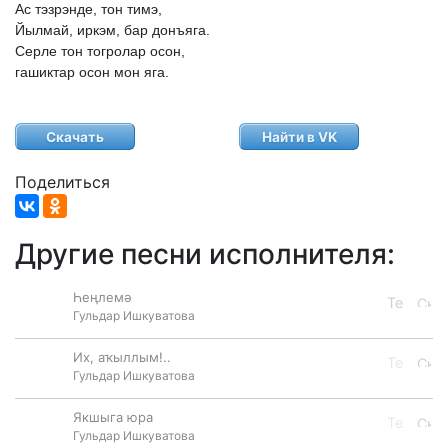
Ас
тэзрэнде,
тон
тимэ,
Йылмай,
иркэм,
бар
донъяга.
Серле
тон
тогролар
осон,
гашиктар
осон
мон
яга.
Скачать
Найти в VK
Поделиться
Другие песни исполнителя:
Һеңлемә
Гульдар Ишкуватова
Их, аҡыллым!..
Гульдар Ишкуватова
Якшыга юра
Гульдар Ишкуватова