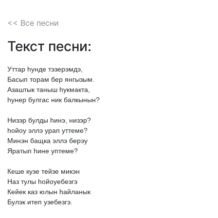
<< Все песни
Текст песни:
Уттар
hунде
тэзерэмдэ,
Басып
торам
бер
янгызым.
Азаштык
таныш
hукмакта,
hунер
булгас
ник
балкынын?
Низэр
булды
hинэ,
низэр?
hойоу
эллэ
урап
уттеме?
Минэн
бащка
эллэ
берэу
Яратып
hине
уптеме?
Кеше
кузе
тейзе
микэн
Наз
тулы
hойоуебезгэ
Кейек
каз
юлын
hайланык
Булэк
итеп
узебезгэ.