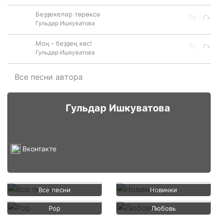
Беҙҙекеләр төрөксә
Гульдар Ишкуватова
Моң - беҙҙең көс!
Гульдар Ишкуватова
Все песни автора
Гульдар Ишкуватова
Вконтакте
Все песни
Новинки
Pop
Любовь