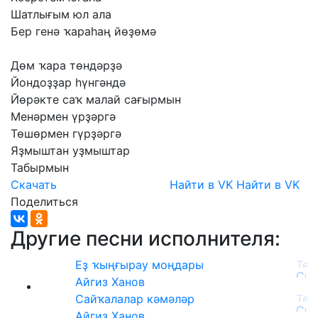
Шатлығым
юл
ала
Бер
генә
ҡараһаң
йөҙөмә
Дөм
ҡара
төндәрҙә
Йондоҙҙар
һүнгәндә
Йөрәкте
саҡ
малай
сағырмын
Менәрмен
үрҙәргә
Төшөрмен
гүрҙәргә
Яҙмыштан
уҙмыштар
Табырмын
Скачать
Найти в VK
Найти в VK
Поделиться
Другие песни исполнителя:
Еҙ ҡыңғырау моңдары
Айгиз Ханов
Сайҡалалар кәмәләр
Айгиз Ханов