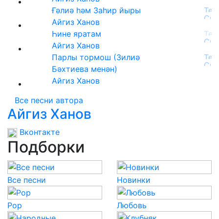
Ғәлиә һәм Заһир йыры
Айгиз Ханов
Һине яратам
Айгиз Ханов
Парлы тормош (Зилиә
Бәхтиева менән)
Айгиз Ханов
Все песни автора
Айгиз Ханов
Вконтакте
Подборки
Все песни
Новинки
Pop
Любовь