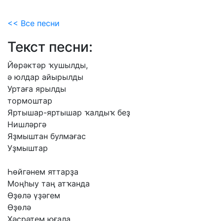
<< Все песни
Текст песни:
Йөрәктәр
ҡушылды,
ә
юлдар
айырылды
Уртаға
ярылды
тормоштар
Яртышар-яртышар
ҡалдыҡ
беҙ
Нишләргә
Яҙмыштан
булмағас
Уҙмыштар
Һөйгәнем
яттарҙа
Моңһыу
таң
атҡанда
Өҙөлә
үҙәгем
Өҙөлә
Хәсрәтем
юғала