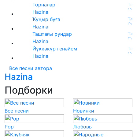
Торналар
Hazina
Ҡуңыр буға
Hazina
Таштағы рундар
Hazina
Йүккәкүр генәйем
Hazina
Все песни автора
Hazina
Подборки
Все песни
Новинки
Pop
Любовь