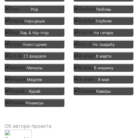
Pop
Любовь
Народные
Клубняк
Rap & Hip-Hop
На гитаре
Новогодние
На свадьбу
23 февраля
8 марта
Минусы
В машину
Медляк
9 мая
Курай
Каверы
Ремиксы
Об авторе проекта