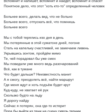
Вспомнит
и
напишет,
вспомнит
и
найдёт,
вспомнит
и
спасёт
Понятное
дело,
что
этот
"хоть
кто-то"
определенный
человек
Больнее
всего,
делать
вид,
что
не
больно
Больнее
всего,
отпускать
всё,
что
помнишь
Больнее
всего
Мы
с
тобой
терялись
изо
дня
в
день
Мы
потерянные
в
этой
суматохе
дней,
погоне
Стать
на
капельку
счастливей,
не
замечаем
ливень
Укрывшись
зонтом,
пройдём
мимо
Те,
чей
порадовал
бы
уже
смех
Мы
повидали
уже
много
ведь
разочарований
Всё,
как
в
тумане
Что
будет
дальше?
Неизвестность
манит
А
я
смогу,
преодолеть
всё,
найти
маршрут
Где
меня
ждут
и
хоть
подъём
будет
крут
Куд-куду,
не
хватает
её
рук
Скользко
будто
на
льду
Я
дорогу
найду
Сейчас
я
потерян,
она
где-то
истерит
Пора
бы
выйти
из
тени
на
сцену
сквозь
тернии