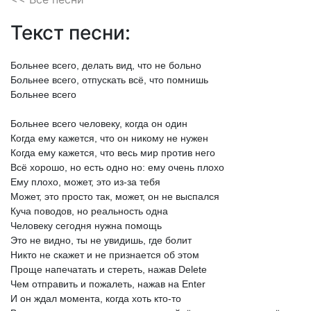
Текст песни:
Больнее
всего,
делать
вид,
что
не
больно
Больнее
всего,
отпускать
всё,
что
помнишь
Больнее
всего
Больнее
всего
человеку,
когда
он
один
Когда
ему
кажется,
что
он
никому
не
нужен
Когда
ему
кажется,
что
весь
мир
против
него
Всё
хорошо,
но
есть
одно
но:
ему
очень
плохо
Ему
плохо,
может,
это
из-за
тебя
Может,
это
просто
так,
может,
он
не
выспался
Куча
поводов,
но
реальность
одна
Человеку
сегодня
нужна
помощь
Это
не
видно,
ты
не
увидишь,
где
болит
Никто
не
скажет
и
не
признается
об
этом
Проще
напечатать
и
стереть,
нажав
Delete
Чем
отправить
и
пожалеть,
нажав
на
Enter
И
он
ждал
момента,
когда
хоть
кто-то