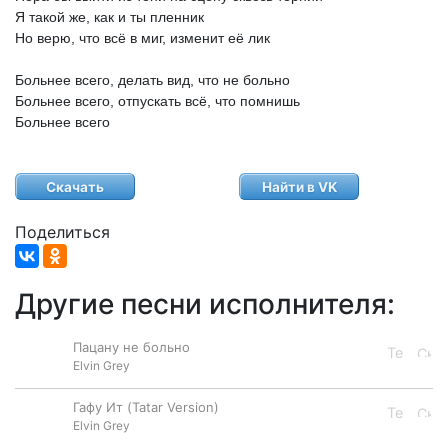
Я
такой
же,
как
и
ты
пленник
Но
верю,
что
всё
в
миг,
изменит
её
лик
Больнее
всего,
делать
вид,
что
не
больно
Больнее
всего,
отпускать
всё,
что
помнишь
Больнее
всего
Скачать
Найти в VK
Поделиться
Другие песни исполнителя:
Пацану не больно
Elvin Grey
Гафу Ит (Tatar Version)
Elvin Grey