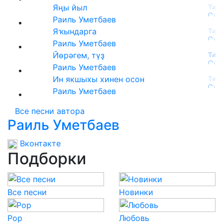
Яңы йыл
Раиль Уметбаев
Яҡындарга
Раиль Уметбаев
Йөрәгем, түҙ
Раиль Уметбаев
Ин якшыхы хинен осон
Раиль Уметбаев
Все песни автора
Раиль Уметбаев
Вконтакте
Подборки
Все песни
Новинки
Pop
Любовь