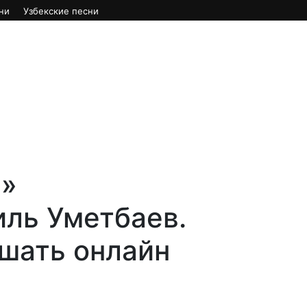
ни
Узбекские песни
м»
иль Уметбаев.
ушать онлайн