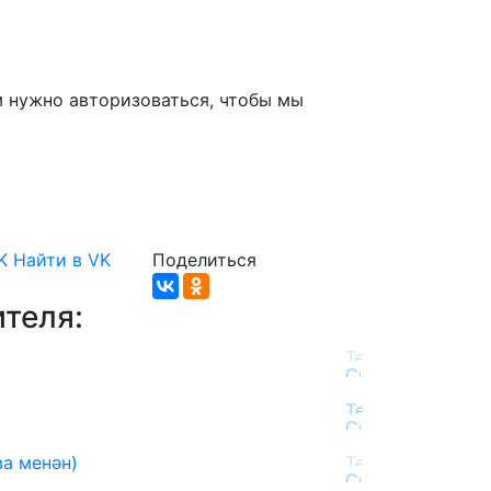
м нужно авторизоваться, чтобы мы
K
Найти в VK
Поделиться
теля:
а менән)