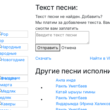
Текст песни:
Текст песни не найден.
Добавить?
Мы платим за добавление текста. Ва
смогли вам заплатить
op
Отправить
Отмена
ародные
Скачать
Найти в V
Другие песни исполни
овогодние
Анла инде
 марта
Раиль Уметбаев
Катай ырыуы гимны
едляк
Раиль Уметбаев
Яндарымда (Ирина Халиков
Раиль Уметбаев