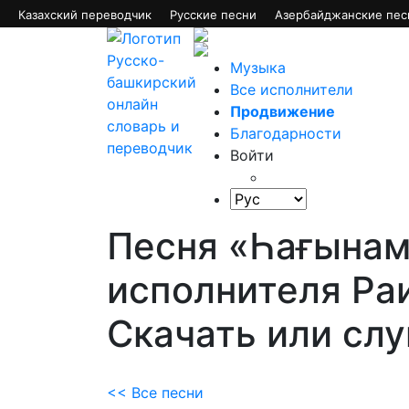
Казахский переводчик
Русские песни
Азербайджанские пес
Музыка
Все исполнители
Продвижение
Благодарности
Войти
Песня «Һағына
исполнителя Ра
Скачать или сл
<< Все песни