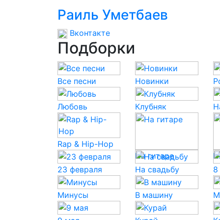
Раиль Уметбаев
Вконтакте
Подборки
Все песни
Новинки
P
Любовь
Клубняк
Н
Rap & Hip-Hop
На гитаре
Н
23 февраля
На свадьбу
8
Минусы
В машину
М