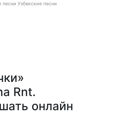
 песни
Узбекские песни
чки»
a Rnt.
ушать онлайн