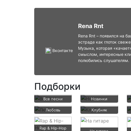
Rena Rnt
Rena Rnt – появился на б
эстраде как глоток свеже
Музыка, которая «качает»
Вконтакте
смыслом, интересные кл
полюбились слушателям.
Подборки
Все песни
Новинки
Любовь
Клубняк
Rap & Hip-Hop