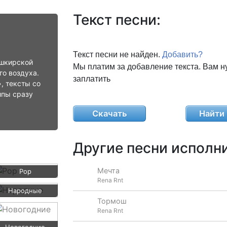
Текст песни:
Текст песни не найден.
Добавить?
ашкирской
Мы платим за добавление текста. Вам н
го воздуха.
заплатить
, тексты со
ипы сразу
Скачать
Найти 
Другие песни исполни
Мечта
Pop
Rena Rnt
Народные
Тормош
Rena Rnt