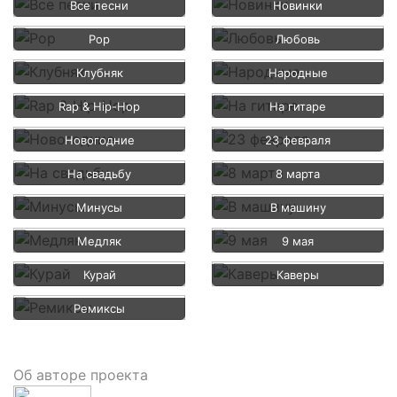
Все песни
Новинки
Pop
Любовь
Клубняк
Народные
Rap & Hip-Hop
На гитаре
Новогодние
23 февраля
На свадьбу
8 марта
Минусы
В машину
Медляк
9 мая
Курай
Каверы
Ремиксы
Об авторе проекта