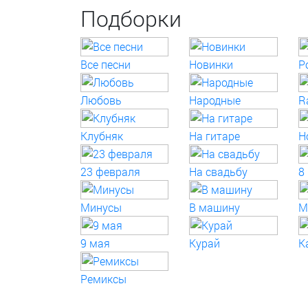
Подборки
Все песни
Новинки
P
Любовь
Народные
R
Клубняк
На гитаре
Н
23 февраля
На свадьбу
8
Минусы
В машину
М
9 мая
Курай
К
Ремиксы