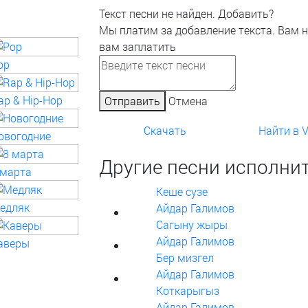
Текст песни не найден.
Добавить?
Мы платим за добавление текста. Вам 
вам заплатить
op
ap & Hip-Hop
Отправить
Отмена
Скачать
Найти в 
овогодние
Другие песни исполнит
 марта
Кеше сузе
едляк
Айдар Галимов
Сагыну жыры
Айдар Галимов
аверы
Бер мизгел
Айдар Галимов
Коткарыгыз
Айдар Галимов