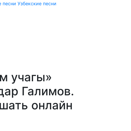
 песни
Узбекские песни
м учагы»
дар Галимов.
ушать онлайн