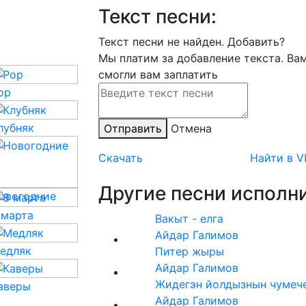
Текст песни:
Текст песни не найден.
Добавить?
Мы платим за добавление текста. Ва
смогли вам заплатить
op
лубняк
Отправить
Отмена
Скачать
Найти в V
Другие песни исполни
овогодние
 марта
Вакыт - елга
Айдар Галимов
едляк
Питер жыры
Айдар Галимов
Жидегэн йолдызнын чумеч
аверы
Айдар Галимов