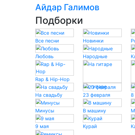
Айдар Галимов
Подборки
Все песни
Новинки
P
Любовь
Народные
К
Rap & Hip-Hop
На гитаре
Н
На свадьбу
23 февраля
8
Минусы
В машину
М
9 мая
Курай
К