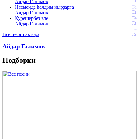
Айдар Галимов
Исемеңде һалдым йырҙарға
Айдар Галимов
Курешербез эле
Айдар Галимов
Все песни автора
Айдар Галимов
Подборки