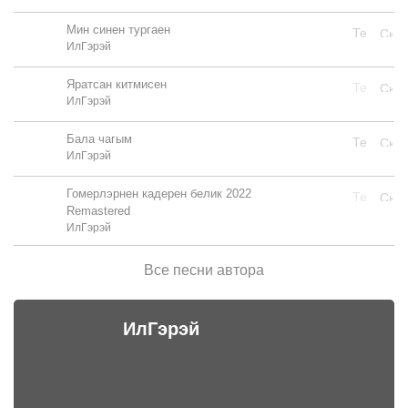
Мин синен тургаен
ИлГэрэй
Яратсан китмисен
ИлГэрэй
Бала чагым
ИлГэрэй
Гомерлэрнен кадерен белик 2022
Remastered
ИлГэрэй
Все песни автора
ИлГэрэй