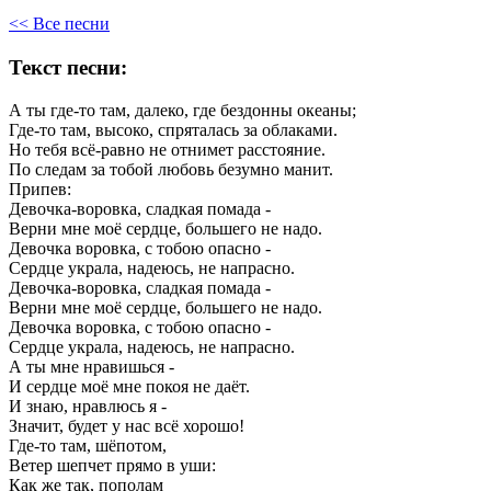
<< Все песни
Текст песни:
А
ты
где-то
там,
далеко,
где
бездонны
океаны;
Где-то
там,
высоко,
спряталась
за
облаками.
Но
тебя
всё-равно
не
отнимет
расстояние.
По
следам
за
тобой
любовь
безумно
манит.
Припев:
Девочка-воровка,
сладкая
помада
-
Верни
мне
моё
сердце,
большего
не
надо.
Девочка
воровка,
с
тобою
опасно
-
Сердце
украла,
надеюсь,
не
напрасно.
Девочка-воровка,
сладкая
помада
-
Верни
мне
моё
сердце,
большего
не
надо.
Девочка
воровка,
с
тобою
опасно
-
Сердце
украла,
надеюсь,
не
напрасно.
А
ты
мне
нравишься
-
И
сердце
моё
мне
покоя
не
даёт.
И
знаю,
нравлюсь
я
-
Значит,
будет
у
нас
всё
хорошо!
Где-то
там,
шёпотом,
Ветер
шепчет
прямо
в
уши:
Как
же
так,
пополам