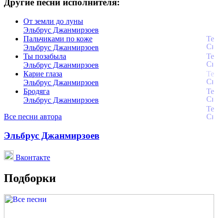
Другие песни исполнителя:
От земли до луны
Эльбрус Джанмирзоев
Пальчиками по коже
Эльбрус Джанмирзоев
Ты позабыла
Эльбрус Джанмирзоев
Карие глаза
Эльбрус Джанмирзоев
Бродяга
Эльбрус Джанмирзоев
Все песни автора
Эльбрус Джанмирзоев
Вконтакте
Подборки