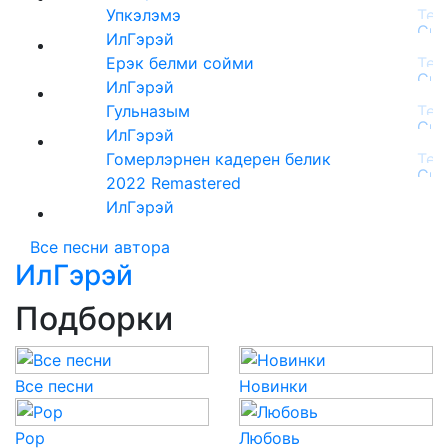
Упкэлэмэ
ИлГэрэй
Ерэк белми сойми
ИлГэрэй
Гульназым
ИлГэрэй
Гомерлэрнен кадерен белик
2022 Remastered
ИлГэрэй
Все песни автора
ИлГэрэй
Подборки
Все песни
Новинки
Pop
Любовь