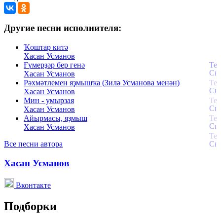
Другие песни исполнителя:
Ҡоштар китә
Хасан Усманов
Ғүмерҙәр бер генә
Хасан Усманов
Рәхмәтлемен яҙмышҡа (Зилә Усманова менән)
Хасан Усманов
Мин - умырзая
Хасан Усманов
Айырмасы, яҙмыш
Хасан Усманов
Все песни автора
Хасан Усманов
Вконтакте
Подборки