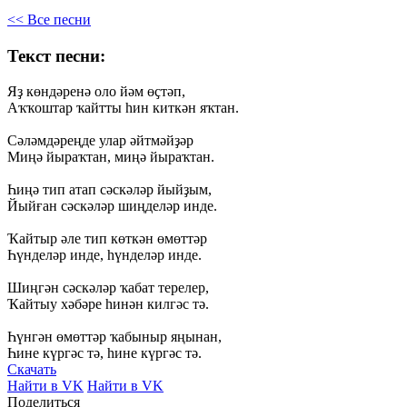
<< Все песни
Текст песни:
Яҙ
көндәренә
оло
йәм
өҫтәп,
Аҡҡоштар
ҡайтты
һин
киткән
яҡтан.
Сәләмдәреңде
улар
әйтмәйҙәр
Миңә
йыраҡтан,
миңә
йыраҡтан.
Һиңә
тип
атап
сәскәләр
йыйҙым,
Йыйған
сәскәләр
шиңделәр
инде.
Ҡайтыр
әле
тип
көткән
өмөттәр
Һүнделәр
инде,
һүнделәр
инде.
Шиңгән
сәскәләр
ҡабат
терелер,
Ҡайтыу
хәбәре
һинән
килгәс
тә.
Һүнгән
өмөттәр
ҡабыныр
яңынан,
Һине
күргәс
тә,
һине
күргәс
тә.
Скачать
Найти в VK
Найти в VK
Поделиться