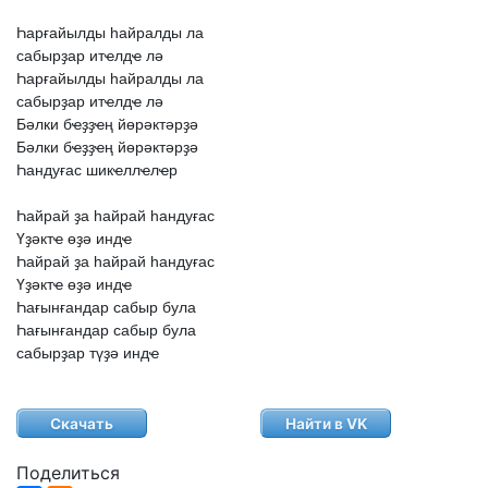
Һарғайылды
һайралды
ла
сабырҙар
итҽлдҽ
лә
Һарғайылды
һайралды
ла
сабырҙар
итҽлдҽ
лә
Бәлки
бҽҙҙҽң
йөрәктәрҙә
Бәлки
бҽҙҙҽң
йөрәктәрҙә
Һандуғас
шикҽллҽлҽр
Һайрай
ҙа
һайрай
һандуғас
Үҙәктҽ
өҙә
индҽ
Һайрай
ҙа
һайрай
һандуғас
Үҙәктҽ
өҙә
индҽ
Һағынғандар
сабыр
була
Һағынғандар
сабыр
була
сабырҙар
түҙә
индҽ
Скачать
Найти в VK
Поделиться