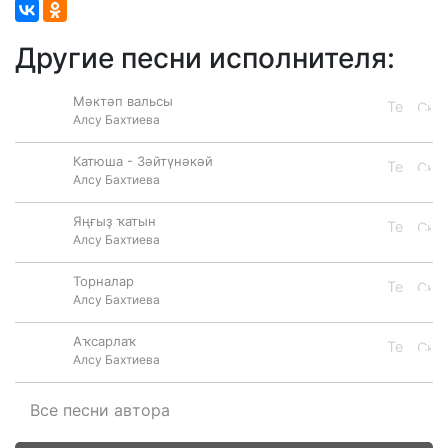
Другие песни исполнителя:
Мәктәп вальсы
Алсу Бахтиева
Катюша - Зәйтүнәкәй
Алсу Бахтиева
Яңғыҙ ҡатын
Алсу Бахтиева
Торналар
Алсу Бахтиева
Аҡсарлаҡ
Алсу Бахтиева
Все песни автора