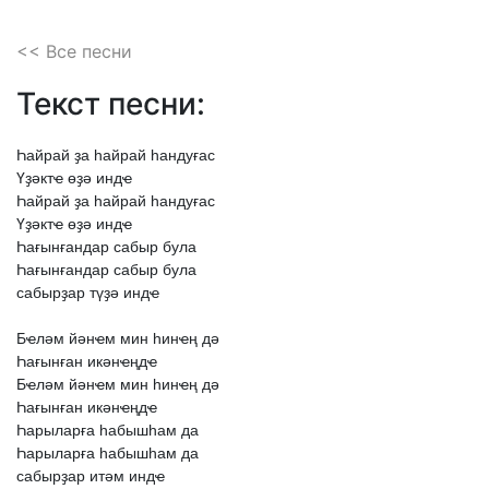
<< Все песни
Текст песни:
Һайрай
ҙа
һайрай
һандуғас
Үҙәктҽ
өҙә
индҽ
Һайрай
ҙа
һайрай
һандуғас
Үҙәктҽ
өҙә
индҽ
Һағынғандар
сабыр
була
Һағынғандар
сабыр
була
сабырҙар
түҙә
индҽ
Бҽләм
йәнҽм
мин
һинҽң
дә
Һағынған
икәнҽңдҽ
Бҽләм
йәнҽм
мин
һинҽң
дә
Һағынған
икәнҽңдҽ
Һарыларға
һабышһам
да
Һарыларға
һабышһам
да
сабырҙар
итәм
индҽ