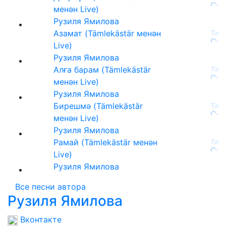
менән Live)
Рузиля Ямилова
Азамат (Tämlekästär менән
Live)
Рузиля Ямилова
Алға барам (Tämlekästär
менән Live)
Рузиля Ямилова
Бирешмә (Tämlekästär
менән Live)
Рузиля Ямилова
Рамай (Tämlekästär менән
Live)
Рузиля Ямилова
Все песни автора
Рузиля Ямилова
Вконтакте