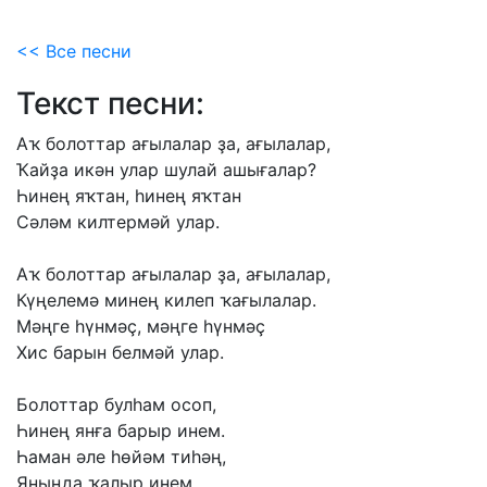
<< Все песни
Текст песни:
Аҡ
болоттар
ағылалар
ҙа,
ағылалар,
Ҡайҙа
икән
улар
шулай
ашығалар?
Һинең
яҡтан,
һинең
яҡтан
Сәләм
килтермәй
улар.
Аҡ
болоттар
ағылалар
ҙа,
ағылалар,
Күңелемә
минең
килеп
ҡағылалар.
Мәңге
һүнмәҫ,
мәңге
һүнмәҫ
Хис
барын
белмәй
улар.
Болоттар
булһам
осоп,
Һинең
янға
барыр
инем.
Һаман
әле
һөйәм
тиһәң,
Яныңда
ҡалыр
инем.