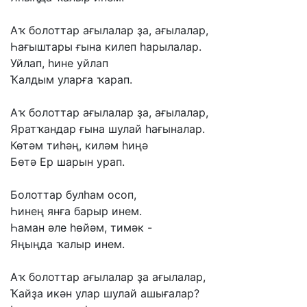
Аҡ
болоттар
ағылалар
ҙа,
ағылалар,
Һағыштары
ғына
килеп
һарылалар.
Уйлап,
һине
уйлап
Ҡалдым
уларға
ҡарап.
Аҡ
болоттар
ағылалар
ҙа,
ағылалар,
Яратҡандар
ғына
шулай
һағыналар.
Көтәм
тиһәң,
киләм
һиңә
Бөтә
Ер
шарын
урап.
Болоттар
булһам
осоп,
Һинең
янға
барыр
инем.
Һаман
әле
һөйәм,
тимәк
-
Яңыңда
ҡалыр
инем.
Аҡ
болоттар
ағылалар
ҙа
ағылалар,
Ҡайҙа
икән
улар
шулай
ашығалар?