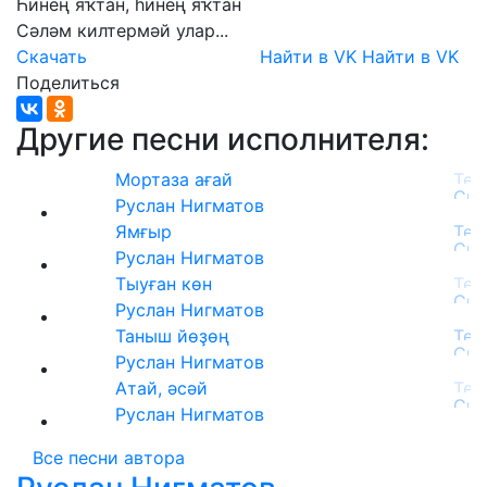
Һинең
яҡтан,
һинең
яҡтан
Сәләм
килтермәй
улар...
Скачать
Найти в VK
Найти в VK
Поделиться
Другие песни исполнителя:
Мортаза ағай
Руслан Нигматов
Ямғыр
Руслан Нигматов
Тыуған көн
Руслан Нигматов
Таныш йөҙөң
Руслан Нигматов
Атай, әсәй
Руслан Нигматов
Все песни автора