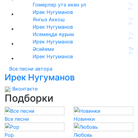
Гомерлэр утэ икен ул
Ирек Нугуманов
Янгыз Аккош
Ирек Нугуманов
Исемеңде яҙҙым
Ирек Нугуманов
Әсәйемә
Ирек Нугуманов
Все песни автора
Ирек Нугуманов
Вконтакте
Подборки
Все песни
Новинки
Pop
Любовь