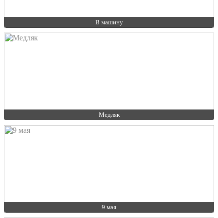
В машину
Медляк
9 мая