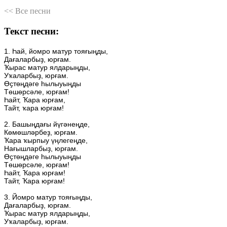
<< Все песни
Текст песни:
1.
Һай,
йомро
матур
тояғыңды,
Дағаларбыҙ,
юрғам.
Ҡырас
матур
ялдарыңды,
Уҡаларбыҙ,
юрғам.
Өҫтөңдәге
hылыуыңды
Төшөрсәле,
юрғам!
Һайт,
Ҡара
юрғам,
Тайт,
ҡара
юрғам!
2.
Башыңдағы
йүгәнеңде,
Көмөшләрбеҙ,
юрғам.
Ҡара
ҡырпыу
үңлегеңде,
Нағышларбыҙ,
юрғам.
Өҫтөңдәге
һылыуыңды
Төшөрсәле,
юрғам!
Һайт,
Ҡара
юрғам!
Тайт,
Ҡара
юрғам!
3.
Йомро
матур
тояғыңды,
Дағаларбыҙ,
юрғам.
Ҡырас
матур
ялдарыңды,
Уҡаларбыҙ,
юрғам.