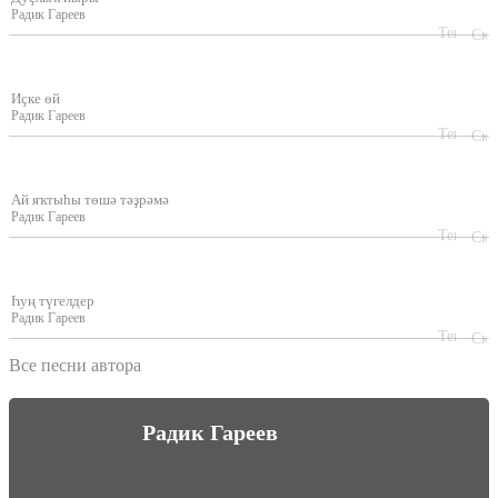
Радик Гареев
Иҫке өй
Радик Гареев
Ай яҡтыһы төшә тәҙрәмә
Радик Гареев
Һуң түгелдер
Радик Гареев
Все песни автора
Радик Гареев