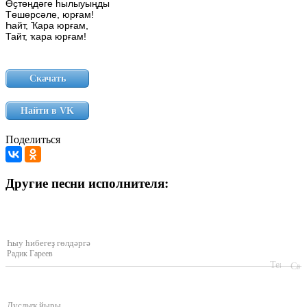
Өҫтөңдәге
hылыуыңды
Төшөрсәле,
юрғам!
Һайт,
Ҡара
юрғам,
Тайт,
ҡара
юрғам!
Скачать
Найти в VK
Поделиться
Другие песни исполнителя:
Һыу һибегеҙ гөлдәргә
Радик Гареев
Дуҫлыҡ йыры