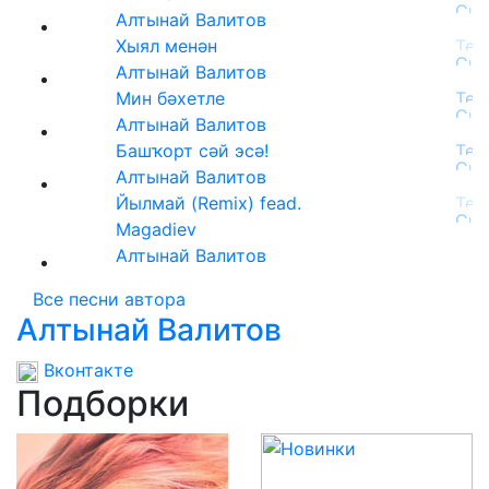
Алтынай Валитов
Хыял менән
Алтынай Валитов
Мин бәхетле
Алтынай Валитов
Башҡорт сәй эсә!
Алтынай Валитов
Йылмай (Remix) fead.
Magadiev
Алтынай Валитов
Все песни автора
Алтынай Валитов
Вконтакте
Подборки