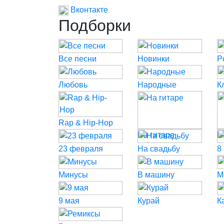
Вконтакте
Подборки
Все песни
Новинки
P
Любовь
Народные
К
Rap & Hip-Hop
На гитаре
Н
23 февраля
На свадьбу
8
Минусы
В машину
М
9 мая
Курай
К