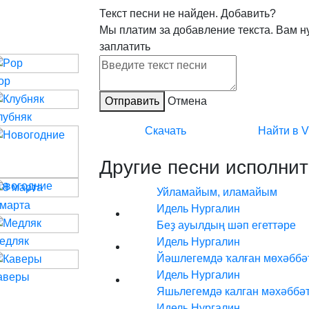
Текст песни не найден.
Добавить?
Мы платим за добавление текста. Вам н
заплатить
op
Отправить
Отмена
лубняк
Скачать
Найти в 
Другие песни исполнит
овогодние
Уйламайым, иламайым
 марта
Идель Нургалин
Беҙ ауылдың шәп егеттәре
едляк
Идель Нургалин
Йәшлегемдә ҡалған мөхәббә
Идель Нургалин
аверы
Яшьлегемдә калган мәхәббәт (
Идель Нургалин