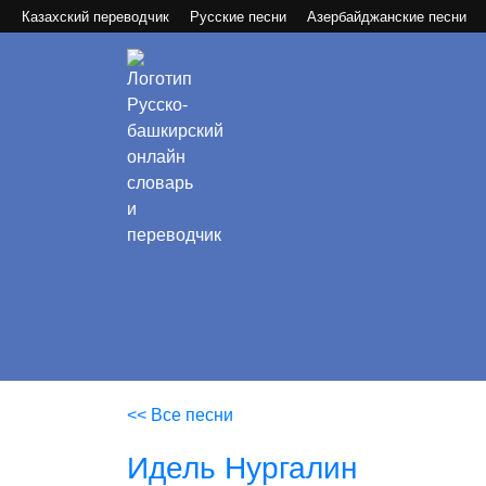
Казахский переводчик
Русские песни
Азербайджанские песни
<< Все песни
Идель Нургалин