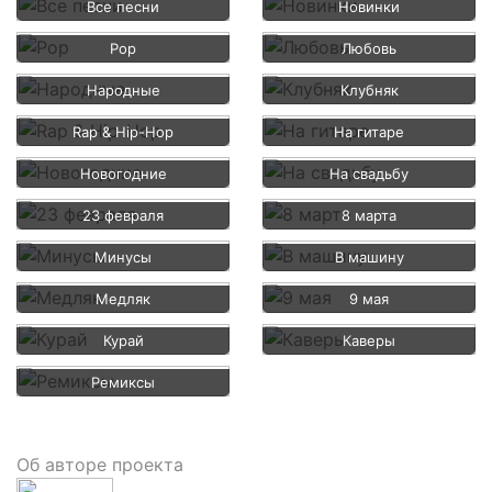
Все песни
Новинки
Pop
Любовь
Народные
Клубняк
Rap & Hip-Hop
На гитаре
Новогодние
На свадьбу
23 февраля
8 марта
Минусы
В машину
Медляк
9 мая
Курай
Каверы
Ремиксы
Об авторе проекта