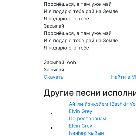
Проснёшься,
а
там
уже
май
И
я
подарю
тебе
рай
на
Земле
Я
подарю
его
тебе
Засыпай
Проснёшься,
а
там
уже
май
И
я
подарю
тебе
рай
на
Земле
Я
подарю
его
тебе
Засыпай,
ooh
Засыпай
Скачать
Найти в V
Другие песни исполни
Ай-ли йэнкэйем (Bashkir Ve
Elvin Grey
По ресторанам
Elvin Grey
Һинһеҙ ҡыйын