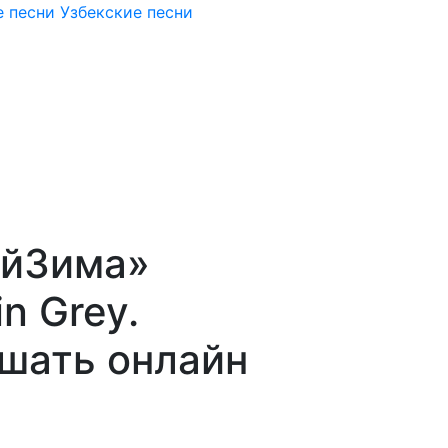
 песни
Узбекские песни
айЗима»
n Grey.
ушать онлайн