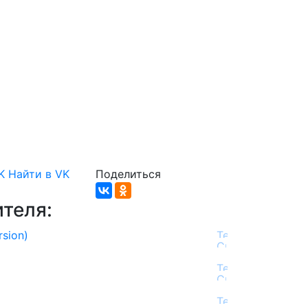
K
Найти в VK
Поделиться
теля:
rsion)