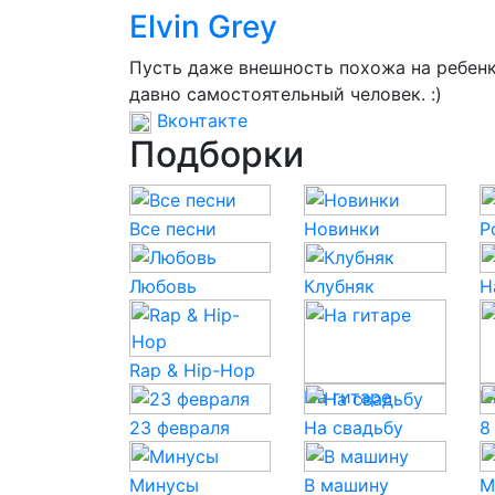
Elvin Grey
Пусть даже внешность похожа на ребенк
давно самостоятельный человек. :)
Вконтакте
Подборки
Все песни
Новинки
P
Любовь
Клубняк
Н
Rap & Hip-Hop
На гитаре
Н
23 февраля
На свадьбу
8
Минусы
В машину
М