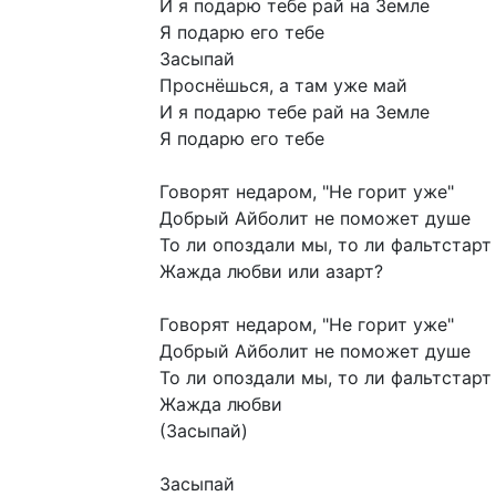
И
я
подарю
тебе
рай
на
Земле
Я
подарю
его
тебе
Засыпай
Проснёшься,
а
там
уже
май
И
я
подарю
тебе
рай
на
Земле
Я
подарю
его
тебе
Говорят
недаром,
"Не
горит
уже"
Добрый
Айболит
не
поможет
душе
То
ли
опоздали
мы,
то
ли
фальтстарт
Жажда
любви
или
азарт?
Говорят
недаром,
"Не
горит
уже"
Добрый
Айболит
не
поможет
душе
То
ли
опоздали
мы,
то
ли
фальтстарт
Жажда
любви
(Засыпай)
Засыпай