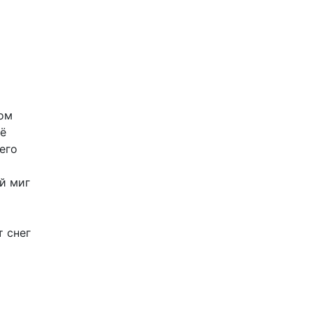
ом
ё
его
й
миг
т
снег