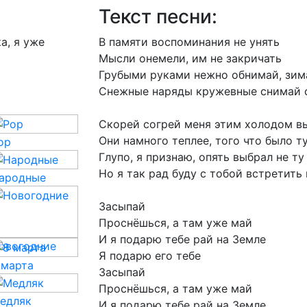
Текст песни:
а, я уже
В
памяти
воспоминания
не
унять
Мысли
онемели,
им
не
закричать
Грубыми
руками
нежно
обнимай,
зим
Снежные
наряды
кружевные
снимай
Скорей
согрей
меня
этим
холодом
в
Они
намного
теплее,
того
что
было
т
op
Глупо,
я
признаю,
опять
выбрал
не
ту
Но
я
так
рад
буду
с
тобой
встретить
ародные
Засыпай
Проснёшься,
а
там
уже
май
И
я
подарю
тебе
рай
на
Земле
овогодние
Я
подарю
его
тебе
 марта
Засыпай
Проснёшься,
а
там
уже
май
едляк
И
я
подарю
тебе
рай
на
Земле