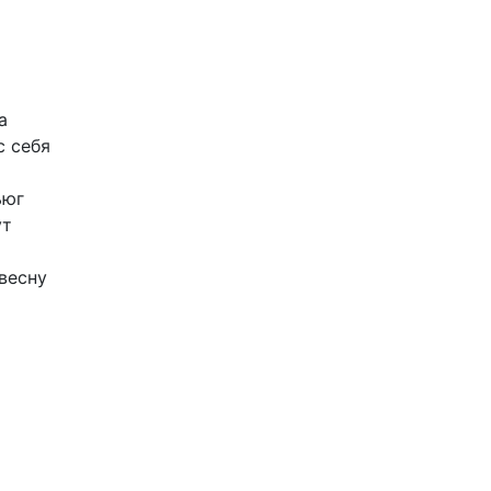
а
с
себя
ьюг
ут
весну