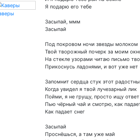
Я
подарю
его
тебе
аверы
Засыпай,
ммм
Засыпай
Под
покровом
ночи
звезды
молоком
Твой
творожный
почерк
за
моим
окн
На
стекле
узорами
читаю
письмо
тво
Прикоснусь
ладонями,
и
вот
уже
нет
Запомнит
сердца
стук
этот
радостны
Когда
увидел
я
твой
лучезарный
лик
Пойми,
я
не
грущу,
просто
ищу
ответ
Пью
чёрный
чай
и
смотрю,
как
падае
Как
падает
снег
Засыпай
Проснёшься,
а
там
уже
май