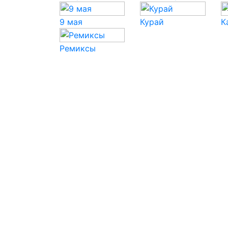
9 мая
Курай
К
Ремиксы