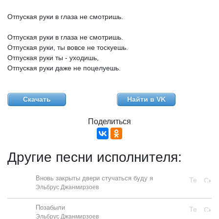
Отпуская
руки
в
глаза
не
смотришь.
Отпуская
руки
в
глаза
не
смотришь.
Отпуская
руки,
ты
вовсе
не
тоскуешь.
Отпуская
руки
ты
-
уходишь,
Отпуская
руки
даже
не
поцелуешь.
Скачать
Найти в VK
Поделиться
Другие песни исполнителя:
Вновь закрыты двери стучаться буду я
Эльбрус Джанмирзоев
Позабыли
Эльбрус Джанмирзоев