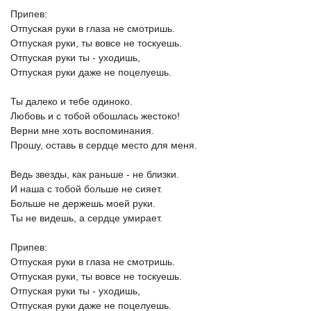
Припев:
Отпуская
руки
в
глаза
не
смотришь.
Отпуская
руки,
ты
вовсе
не
тоскуешь.
Отпуская
руки
ты
-
уходишь,
Отпуская
руки
даже
не
поцелуешь.
Ты
далеко
и
тебе
одиноко.
Любовь
и
с
тобой
обошлась
жестоко!
Верни
мне
хоть
воспоминания.
Прошу,
оставь
в
сердце
место
для
меня.
Ведь
звезды,
как
раньше
-
не
близки.
И
наша
с
тобой
больше
не
сияет.
Больше
не
держешь
моей
руки.
Ты
не
видешь,
а
сердце
умирает.
Припев:
Отпуская
руки
в
глаза
не
смотришь.
Отпуская
руки,
ты
вовсе
не
тоскуешь.
Отпуская
руки
ты
-
уходишь,
Отпуская
руки
даже
не
поцелуешь.