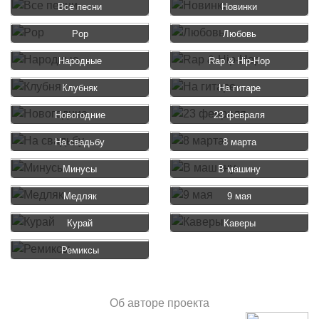
Все песни
Новинки
Pop
Любовь
Народные
Rap & Hip-Hop
Клубняк
На гитаре
Новогодние
23 февраля
На свадьбу
8 марта
Минусы
В машину
Медляк
9 мая
Курай
Каверы
Ремиксы
Об авторе проекта