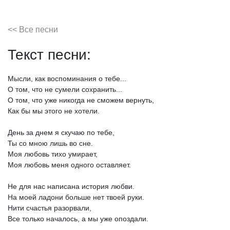
<< Все песни
Текст песни:
Мысли,
как
воспоминания
о
тебе...
О
том,
что
не
сумели
сохранить...
О
том,
что
уже
никогда
не
сможем
вернуть,
Как
бы
мы
этого
не
хотели.
День
за
днем
я
скучаю
по
тебе,
Ты
со
мною
лишь
во
сне.
Моя
любовь
тихо
умирает,
Моя
любовь
меня
одного
оставляет.
Не
для
нас
написана
история
любви.
На
моей
ладони
больше
нет
твоей
руки.
Нити
счастья
разорвали,
Все
только
началось,
а
мы
уже
опоздали.