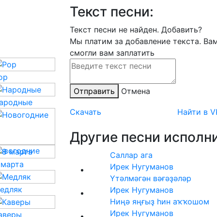
Текст песни:
Текст песни не найден.
Добавить?
Мы платим за добавление текста. Ва
смогли вам заплатить
op
Отправить
Отмена
ародные
Скачать
Найти в V
Другие песни исполни
овогодние
Саллар ага
 марта
Ирек Нугуманов
Үтәлмәгән вәғәҙәләр
едляк
Ирек Нугуманов
Ниңә яңғыҙ һин аҡҡошом
Ирек Нугуманов
аверы