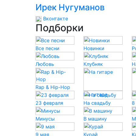
Ирек Нугуманов
Вконтакте
Подборки
Все песни
Новинки
P
Любовь
Клубняк
Н
Rap & Hip-Hop
На гитаре
Н
23 февраля
На свадьбу
8
Минусы
В машину
М
9 мая
Курай
К