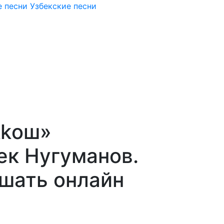
 песни
Узбекские песни
kkош»
ек Нугуманов.
ушать онлайн