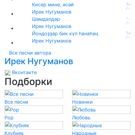
Кисер мине, әсәй
Ирек Нугуманов
Шәмдәлдәр
Ирек Нугуманов
Йондоҙҙар бик күп һанаһаң
Ирек Нугуманов
Все песни автора
Ирек Нугуманов
Вконтакте
Подборки
Все песни
Новинки
Pop
Любовь
Клубняк
Народные