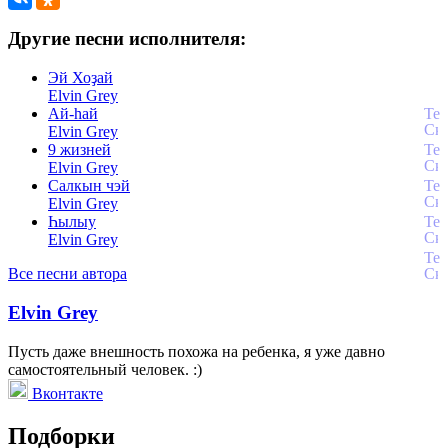
Другие песни исполнителя:
Эй Хоҙай
Elvin Grey
Ай-һай
Elvin Grey
9 жизней
Elvin Grey
Салкын чэй
Elvin Grey
Һылыу
Elvin Grey
Все песни автора
Elvin Grey
Пусть даже внешность похожа на ребенка, я уже давно
самостоятельный человек. :)
Вконтакте
Подборки