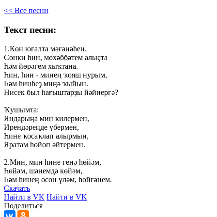
<< Все песни
Текст песни:
1.Көн
юғалта
мәғәнәһен.
Сөнки
һин,
мөхәббәтем
алыҫта
Һәм
йөрәгем
хыҡтана.
Һин,
һин
-
минең
ҡояш
нурым,
Һәм
һинһеҙ
миңә
ҡыйын.
Нисек
был
һағыштарҙы
йәйнергә?
Ҡушымта:
Яндарыңа
мин
килермен,
Ирендәреңде
үбермен,
Һине
ҡосаҡлап
алырмын,
Яратам
һөйөп
әйтермен.
2.Мин,
мин
һине
генә
һөйәм,
Һөйәм,
шәнемдә
көйәм,
Һәм
һинең
өсөн
үләм,
һөйгәнем.
Скачать
Найти в VK
Найти в VK
Поделиться