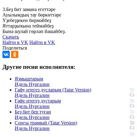
3.Беҙ
бит
замана
егеттәре
Ауылымдың
тау
бөркөттәре
Үҙебеҙҙекен
бирмәйбеҙ
Яттарҙыҡына
теймәйбеҙ
Бына
шулай
гөрләп
йәшәйбеҙ.
Скачать
Найти в VK
Найти в VK
Поделиться
Другие песни исполнителя:
Яҙмыштарым
Идель Нургалин
Гафу итегез дусларым (Tatar Version)
Идель Нургалин
Ғәфү итегеҙ дуҫтарым
Идель Нургалин
Беҙ бит бер туған
Идель Нургалин
Соңгы трамвай (Tatar Version)
Идель Нургалин