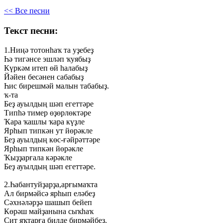
<< Все песни
Текст песни:
1.Ниңә
тотонһаҡ
та
уҙебеҙ
Һә
тигәнсе
эшләп
ҡуябыҙ
Күркәм
итеп
өй
һалабыҙ
Йәйен
бесәнен
сабабыҙ
Һис
бирешмәй
малын
табабыҙ.
ҡ-та
Беҙ
ауылдың
шәп
егеттәре
Типһә
тимер
өҙөрлөктәре
Ҡара
ҡашлы
ҡара
күҙле
Ярһып
типкән
ут
йөрәкле
Беҙ
ауылдың
көс-ғәйрәттәре
Ярһып
типкән
йөрәкле
Ҡыҙҙарғала
кәрәкле
Беҙ
ауылдың
шәп
егеттәре.
2.Һабантуйҙарҙа,арғымаҡта
Ал
бирмәйсә
ярһып
еләбеҙ
Сәхнәләрҙә
шашып
бейеп
Көрәш
майҙанына
сыҡһаҡ
Сит
яҡтарға
билде
бирмәйбеҙ.