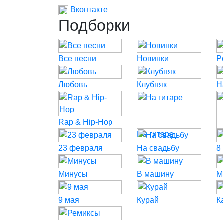
Вконтакте
Подборки
Все песни
Новинки
P
Любовь
Клубняк
Н
Rap & Hip-Hop
На гитаре
Н
23 февраля
На свадьбу
8
Минусы
В машину
М
9 мая
Курай
К