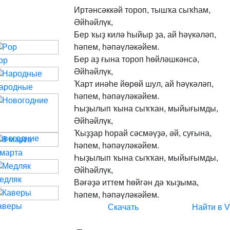
Иртәнсәккәй
тороп,
тышҡа
сыҡһам,
Әйһәйлүк,
Бер
ҡыҙ
килә
һыйыр
ҙа,
ай
һәүкәләп,
һәпем,
һәпәүләкәйем.
Бер
аҙ
ғына
тороп
һөйләшкәнсә,
op
Әйһәйлүк,
Ҡарт
инәһе
йөрөй
шул,
ай
һәүкәләп,
ародные
һәпем,
һәпәүләкәйем.
Һыҙылып
ҡына
сыҡҡан,
мыйығымды,
Әйһәйлүк,
Ҡыҙҙар
һорай
сәсмәүҙә,
әй,
суғына,
овогодние
һәпем,
һәпәүләкәйем.
 марта
Һыҙылып
ҡына
сыҡҡан,
мыйығымды,
Әйһәйлүк,
едляк
Вәғәҙә
иттем
һөйгән
дә
ҡыҙыма,
һәпем,
һәпәүләкәйем.
аверы
Скачать
Найти в 