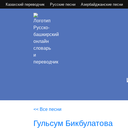
Казахский переводчик
Русские песни
Азербайджанские песни
<< Все песни
Гульсум Бикбулатова