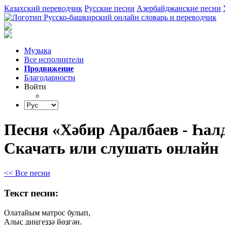
Казахский переводчик
Русские песни
Азербайджанские песни
Музыка
Все исполнители
Продвижение
Благодарности
Войти
Песня «Хәбир Аралбаев - Һал
Скачать или слушать онлайн
<< Все песни
Текст песни:
Олатайым
матрос
булып,
Алыҫ
диңгеҙҙә
йөҙгән.