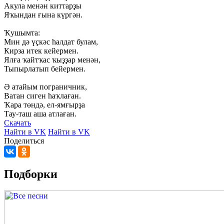
Акула
менән
киттарҙы
Яҡындан
ғына
күргән.
Ҡушымта:
Мин
дә
үҫкәс
һалдат
булам,
Кирза
итек
кейермен.
Ялға
ҡайтҡас
ҡыҙҙар
менән,
Тыпырлатып
бейермен.
Ә
атайым
пограничник,
Ватан
сиген
һаҡлаған.
Ҡара
төндә,
ел-ямғырҙа
Тау-таш
аша
атлаған.
Скачать
Найти в VK
Найти в VK
Поделиться
Подборки