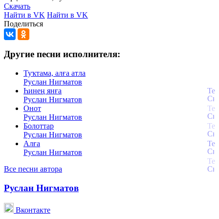
Скачать
Найти в VK
Найти в VK
Поделиться
Другие песни исполнителя:
Туҡтама, алға атла
Руслан Нигматов
Һинең янға
Руслан Нигматов
Онот
Руслан Нигматов
Болоттар
Руслан Нигматов
Алға
Руслан Нигматов
Все песни автора
Руслан Нигматов
Вконтакте