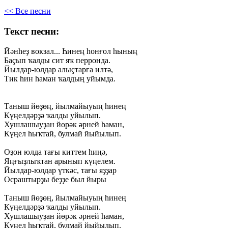
<< Все песни
Текст песни:
Йәнһеҙ
вокзал...
Һинең
һонғол
һының
Баҫып
ҡалды
сит
яҡ
перронда.
Йылдар-юлдар
алыҫтарға
илтә,
Тик
һин
һаман
ҡалдың
уйымда.
Таныш
йөҙөң,
йылмайыуың
һинең
Күңелдәрҙә
ҡалды
уйылып.
Хушлашыуҙан
йөрәк
әрней
һаман,
Күңел
һыҡтай,
булмай
йыйылып.
Оҙон
юлда
тағы
киттем
һиңә,
Яңғыҙлыҡтан
арынып
күңелем.
Йылдар-юлдар
үткәс,
тағы
яҙҙар
Осраштырҙы
беҙҙе
был
йыры
Таныш
йөҙөң,
йылмайыуың
һинең
Күңелдәрҙә
ҡалды
уйылып.
Хушлашыуҙан
йөрәк
әрней
һаман,
Күңел
һыҡтай,
булмай
йыйылып.